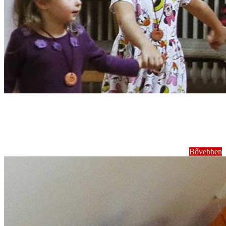
Népi gyermekjátékok,
népdalok tanítása
Bővebben