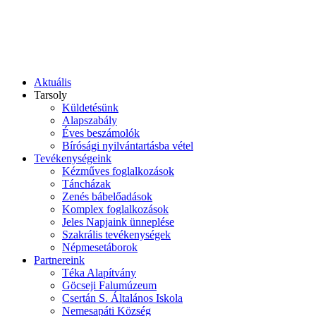
Aktuális
Tarsoly
Küldetésünk
Alapszabály
Éves beszámolók
Bírósági nyilvántartásba vétel
Tevékenységeink
Kézműves foglalkozások
Táncházak
Zenés bábelőadások
Komplex foglalkozások
Jeles Napjaink ünneplése
Szakrális tevékenységek
Népmesetáborok
Partnereink
Téka Alapítvány
Göcseji Falumúzeum
Csertán S. Általános Iskola
Nemesapáti Község