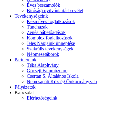
Éves beszámolók
Bírósági nyilvántartásba vétel
Tevékenységeink
Kézműves foglalkozások
Táncházak
Zenés bábelőadások
Komplex foglalkozások
Jeles Napjaink ünneplése
Szakrális tevékenységek
Népmesetáborok
Partnereink
Téka Alapítvány
Göcseji Falumúzeum
Csertán S. Általános Iskola
Nemesapáti Község Önkormányzata
Pályázatok
Kapcsolat
Elérhetőségeink