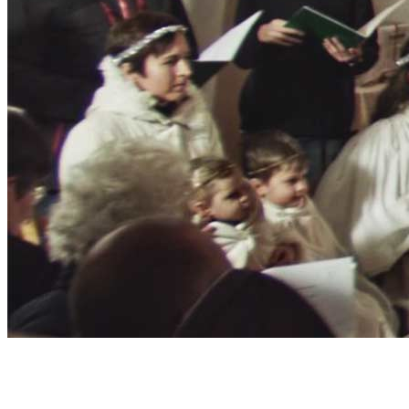
Jeles Napjaink
megünneplése