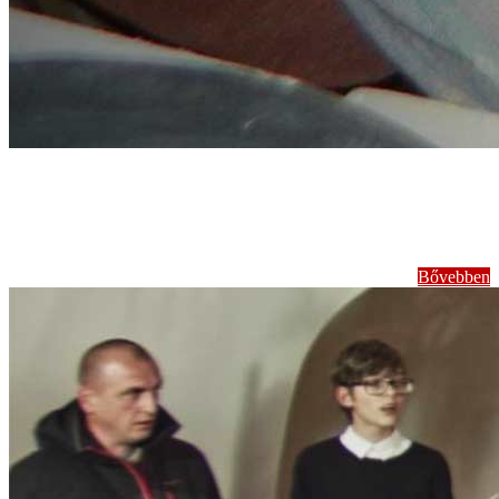
Kézműves
foglalkozások
Bővebben