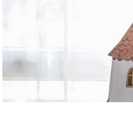
Zenés népi előadások,
bábelőadások