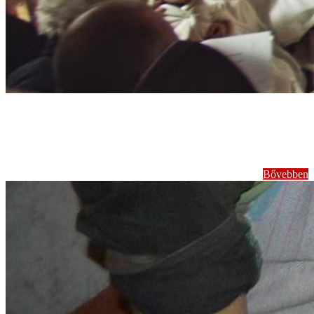
Jeles Napjaink
megünneplése
Bővebben