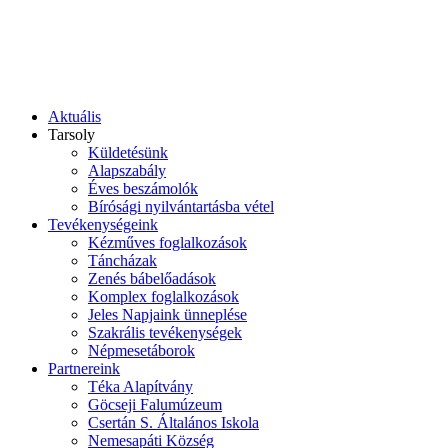
Aktuális
Tarsoly
Küldetésünk
Alapszabály
Éves beszámolók
Bírósági nyilvántartásba vétel
Tevékenységeink
Kézműves foglalkozások
Táncházak
Zenés bábelőadások
Komplex foglalkozások
Jeles Napjaink ünneplése
Szakrális tevékenységek
Népmesetáborok
Partnereink
Téka Alapítvány
Göcseji Falumúzeum
Csertán S. Általános Iskola
Nemesapáti Község