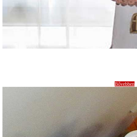
Zenés népi előadások,
bábelőadások
Bővebben