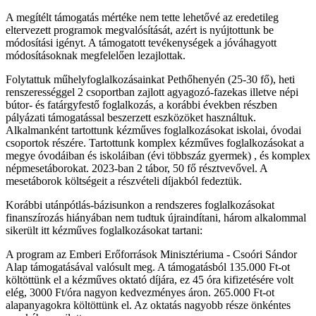
A megítélt támogatás mértéke nem tette lehetővé az eredetileg
eltervezett programok megvalósítását, azért is nyújtottunk be
módosítási igényt. A támogatott tevékenységek a jóváhagyott
módosításoknak megfelelően lezajlottak.
Folytattuk műhelyfoglalkozásainkat Pethőhenyén (25-30 fő), heti
renszerességgel 2 csoportban zajlott agyagozó-fazekas illetve népi
bútor- és fatárgyfestő foglalkozás, a korábbi években részben
pályázati támogatással beszerzett eszközöket használtuk.
Alkalmanként tartottunk kézműves foglalkozásokat iskolai, óvodai
csoportok részére. Tartottunk komplex kézműves foglalkozásokat a
megye óvodáiban és iskoláiban (évi többszáz gyermek) , és komplex
népmesetáborokat. 2023-ban 2 tábor, 50 fő résztvevővel. A
mesetáborok költségeit a részvételi díjakból fedeztük.
Korábbi utánpótlás-bázisunkon a rendszeres foglalkozásokat
finanszírozás hiányában nem tudtuk újraindítani, három alkalommal
sikerült itt kézműves foglalkozásokat tartani:
A program az Emberi Erőforrások Minisztériuma - Csoóri Sándor
Alap támogatásával valósult meg. A támogatásból 135.000 Ft-ot
költöttünk el a kézműves oktató díjára, ez 45 óra kifizetésére volt
elég, 3000 Ft/óra nagyon kedvezményes áron. 265.000 Ft-ot
alapanyagokra költöttünk el. Az oktatás nagyobb része önkéntes