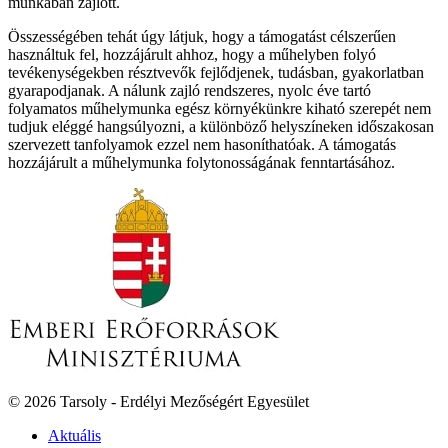
munkában zajlott.
Összességében tehát úgy látjuk, hogy a támogatást célszerűen
használtuk fel, hozzájárult ahhoz, hogy a műhelyben folyó
tevékenységekben résztvevők fejlődjenek, tudásban, gyakorlatban
gyarapodjanak. A nálunk zajló rendszeres, nyolc éve tartó
folyamatos műhelymunka egész környékünkre kiható szerepét nem
tudjuk eléggé hangsúlyozni, a különböző helyszíneken időszakosan
szervezett tanfolyamok ezzel nem hasoníthatóak. A támogatás
hozzájárult a műhelymunka folytonosságának fenntartásához.
© 2026 Tarsoly - Erdélyi Mezőségért Egyesület
Aktuális