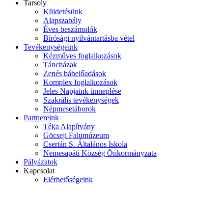
Tarsoly
Küldetésünk
Alapszabály
Éves beszámolók
Bírósági nyilvántartásba vétel
Tevékenységeink
Kézműves foglalkozások
Táncházak
Zenés bábelőadások
Komplex foglalkozások
Jeles Napjaink ünneplése
Szakrális tevékenységek
Népmesetáborok
Partnereink
Téka Alapítvány
Göcseji Falumúzeum
Csertán S. Általános Iskola
Nemesapáti Község Önkormányzata
Pályázatok
Kapcsolat
Elérhetőségeink