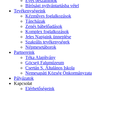
Éves beszámolók
Bírósági nyilvántartásba vétel
Tevékenységeink
Kézműves foglalkozások
Táncházak
Zenés bábelőadások
Komplex foglalkozások
Jeles Napjaink ünneplése
Szakrális tevékenységek
Népmesetáborok
Partnereink
Téka Alapítvány
Göcseji Falumúzeum
Csertán S. Általános Iskola
Nemesapáti Község Önkormányzata
Pályázatok
Kapcsolat
Elérhetőségeink