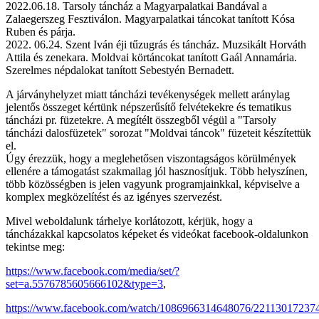
2022.06.18. Tarsoly táncház a Magyarpalatkai Bandával a
Zalaegerszeg Fesztiválon. Magyarpalatkai táncokat tanított Kósa
Ruben és párja.
2022. 06.24. Szent Iván éji tűzugrás és táncház. Muzsikált Horváth
Attila és zenekara. Moldvai körtáncokat tanított Gaál Annamária.
Szerelmes népdalokat tanított Sebestyén Bernadett.
A járványhelyzet miatt táncházi tevékenységek mellett aránylag
jelentős összeget kértünk népszerűsítő felvétekekre és tematikus
táncházi pr. füzetekre. A megítélt összegből végül a "Tarsoly
táncházi dalosfüzetek" sorozat "Moldvai táncok" füzeteit készítettük
el.
Úgy érezzük, hogy a meglehetősen viszontagságos körülmények
ellenére a támogatást szakmailag jól hasznosítjuk. Több helyszínen,
több közösségben is jelen vagyunk programjainkkal, képviselve a
komplex megközelítést és az igényes szervezést.
Mivel weboldalunk tárhelye korlátozott, kérjük, hogy a
táncházakkal kapcsolatos képeket és videókat facebook-oldalunkon
tekintse meg:
https://www.facebook.com/media/set/?
set=a.5576785605666102&type=3
,
https://www.facebook.com/watch/1086966314648076/22113017237