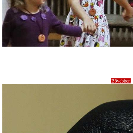
Népi gyermekjátékok,
népdalok tanítása
Bővebben