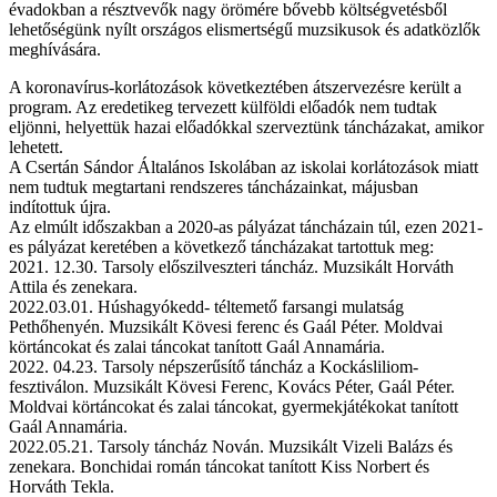
évadokban a résztvevők nagy örömére bővebb költségvetésből
lehetőségünk nyílt országos elismertségű muzsikusok és adatközlők
meghívására.
A koronavírus-korlátozások következtében átszervezésre került a
program. Az eredetikeg tervezett külföldi előadók nem tudtak
eljönni, helyettük hazai előadókkal szerveztünk táncházakat, amikor
lehetett.
A Csertán Sándor Általános Iskolában az iskolai korlátozások miatt
nem tudtuk megtartani rendszeres táncházainkat, májusban
indítottuk újra.
Az elmúlt időszakban a 2020-as pályázat táncházain túl, ezen 2021-
es pályázat keretében a következő táncházakat tartottuk meg:
2021. 12.30. Tarsoly előszilveszteri táncház. Muzsikált Horváth
Attila és zenekara.
2022.03.01. Húshagyókedd- téltemető farsangi mulatság
Pethőhenyén. Muzsikált Kövesi ferenc és Gaál Péter. Moldvai
körtáncokat és zalai táncokat tanított Gaál Annamária.
2022. 04.23. Tarsoly népszerűsítő táncház a Kockásliliom-
fesztiválon. Muzsikált Kövesi Ferenc, Kovács Péter, Gaál Péter.
Moldvai körtáncokat és zalai táncokat, gyermekjátékokat tanított
Gaál Annamária.
2022.05.21. Tarsoly táncház Nován. Muzsikált Vizeli Balázs és
zenekara. Bonchidai román táncokat tanított Kiss Norbert és
Horváth Tekla.