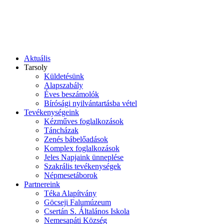
Aktuális
Tarsoly
Küldetésünk
Alapszabály
Éves beszámolók
Bírósági nyilvántartásba vétel
Tevékenységeink
Kézműves foglalkozások
Táncházak
Zenés bábelőadások
Komplex foglalkozások
Jeles Napjaink ünneplése
Szakrális tevékenységek
Népmesetáborok
Partnereink
Téka Alapítvány
Göcseji Falumúzeum
Csertán S. Általános Iskola
Nemesapáti Község