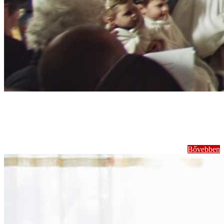
Jeles Napjaink
megünneplése
Bővebben