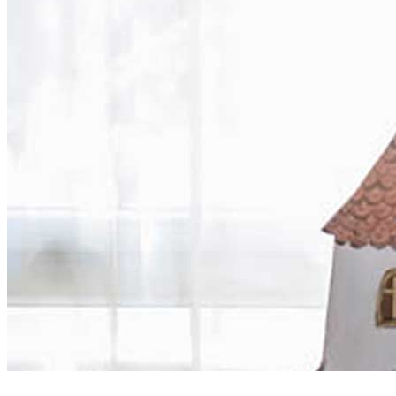
Zenés népi előadások,