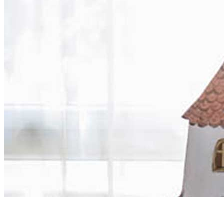
Zenés népi előadások,