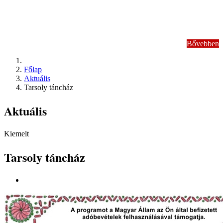
megünneplése
Bővebben
Főlap
Aktuális
Tarsoly táncház
Aktuális
Kiemelt
Tarsoly táncház