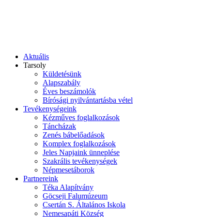
Aktuális
Tarsoly
Küldetésünk
Alapszabály
Éves beszámolók
Bírósági nyilvántartásba vétel
Tevékenységeink
Kézműves foglalkozások
Táncházak
Zenés bábelőadások
Komplex foglalkozások
Jeles Napjaink ünneplése
Szakrális tevékenységek
Népmesetáborok
Partnereink
Téka Alapítvány
Göcseji Falumúzeum
Csertán S. Általános Iskola
Nemesapáti Község