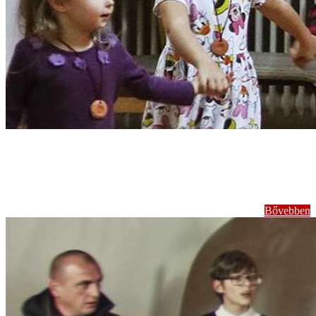
Népi gyermekjátékok,
népdalok tanítása
Bővebben