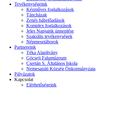
Tevékenységeink
Kézműves foglalkozások
Táncházak
Zenés bábelőadások
Komplex foglalkozások
Jeles Napjaink ünneplése
Szakrális tevékenységek
Népmesetáborok
Partnereink
Téka Alapítvány
Göcseji Falumúzeum
Csertán S. Általános Iskola
Nemesapáti Község Önkormányzata
Pályázatok
Kapcsolat
Elérhetőségeink